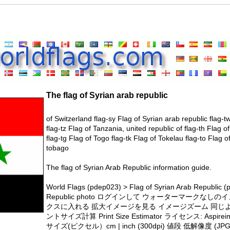
The flag of Syrian arab republic
of Switzerland flag-sy Flag of Syrian arab republic flag-tw
flag-tz Flag of Tanzania, united republic of flag-th Flag of
flag-tg Flag of Togo flag-tk Flag of Tokelau flag-to Flag o
tobago
The flag of Syrian Arab Republic information guide.
World Flags (pdep023) > Flag of Syrian Arab Republic 
Republic photo ログインして ウォーターマークな
クスに入れる 拡大イメージを見る イメージズーム 同じ
ントサイズ計算 Print Size Estimator ライセンス: As
サイズ(ピクセル）cm | inch (300dpi) 値段 低解像度 (JPG) 