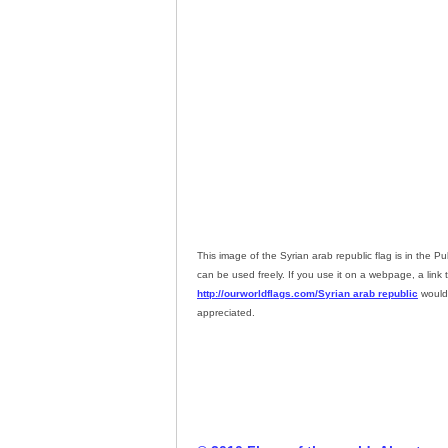
This image of the Syrian arab republic flag is in the P
can be used freely. If you use it on a webpage, a link 
http://ourworldflags.com/Syrian arab republic
would
appreciated.