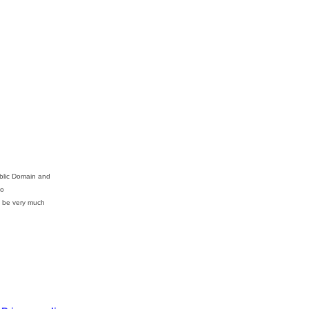
ublic Domain and
to
 be very much